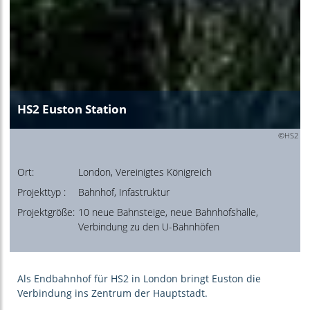
HS2 Euston Station
©HS2
Ort:
London, Vereinigtes Königreich
Projekttyp :
Bahnhof, Infastruktur
Projektgröße:
10 neue Bahnsteige, neue Bahnhofshalle,
Verbindung zu den U-Bahnhöfen
Als Endbahnhof für HS2 in London bringt Euston die
Verbindung ins Zentrum der Hauptstadt.