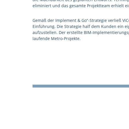
eliminiert und das gesamte Projektteam erhielt e
Gemäß der Implement & Go“-Strategie verließ ViCo
Einführung. Die Strategie half dem Kunden ein 
aufzustellen. Der erstellte BIM-Implementierungsp
laufende Metro-Projekte.
Weitere Referenzen |
Sie möchten noch mehr erfahren?
Hier gelangen Sie zu weiteren interessanten