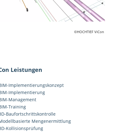
©HOCHTIEF ViCon
Con Leistungen
BIM-Implementierungskonzept
BIM-Implementierung
BIM-Management
BIM-Training
3D-Baufortschrittskontrolle
Modellbasierte Mengenermittlung
3D-Kollisionsprüfung