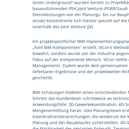
Green Underground“ wurden bereits zu Projektbe
bauausführenden PSH Joint Venture (PORR/Saudi B
Dienstleistungen von der Planungs- bis zur Bauph
Ansatz konzentrierte sich hierbei speziell auf di
innerhalb des Joint Venture (JV).
Ein projektspezifischer BIM-Implementierungspla
„Fünf BIM-Komponenten“ erstellt. ViCon‘s Methodik
bewährt, sondern wurde von der Industrie angeno
Fokus auf der Komponente Mensch. ViCon stellte 
Managements. Zudem wurde dem gemeinsamen Ve
lieferbaren Ergebnisse und der projektweiten Ric
geschenkt.
BIM-Schulungen bildeten einen entscheidenden Te
führten das Kundenteam schrittweise an technis
Anwendungsfälle: 3D-Gewerkekoordination, 4D-Si
Mengenermittlung heran. Vom Planungsteam erste
Koordinationsbesprechungen, die wiederum die ko
Planung und des Bauablaufes sicherstellten. 4D-S
die Machbarkeit des geplanten Entwurfs. Terminp