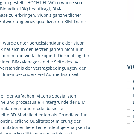
ginn gestellt. HOCHTIEF ViCon wurde vom
inladin/HBK) beauftragt, BIM-
ase zu erbringen. ViCon‘s ganzheitlicher
e Entwicklung eines qualifizierten BIM-Teams
n wurde unter Berücksichtigung der ViCon
 hat sich in den letzten Jahren nicht nur
mmen und vielfach kopiert. Diesmal lag der
einen BIM-Manager an die Seite des JV-
Vi
rständnis der Vertragsbedingungen, der
htlinien besonders viel Aufmerksamkeit
il der Aufgaben. ViCon‘s Spezialisten
che und prozessuale Hintergründe der BIM–
mulationen und modellbasierte
llte 3D-Modelle dienten als Grundlage für
ntinuierliche Qualitätsoptimierung der
imulationen lieferten eindeutige Analysen für
lanungskonflikte wurden erfolgreich