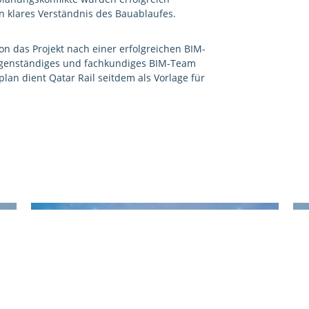
in klares Verständnis des Bauablaufes.
n das Projekt nach einer erfolgreichen BIM-
eigenständiges und fachkundiges BIM-Team
lan dient Qatar Rail seitdem als Vorlage für
BIM-Wiki |
K
Was genau ist eigentlich BIM?
E
K
I
Hier gelangen Sie zu Informationen rund um das
A
Thema BIM.