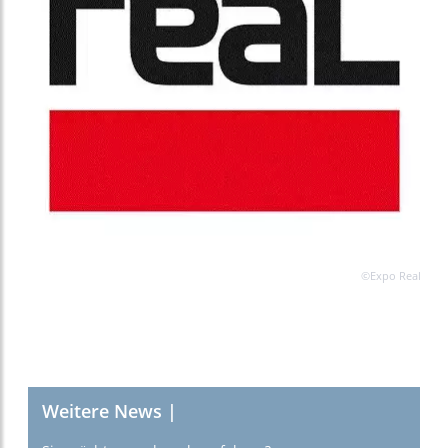
©Expo Real
Weitere News |