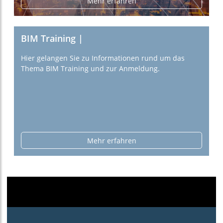
Mehr erfahren
BIM Training |
Hier gelangen Sie zu Informationen rund um das
Thema BIM Training und zur Anmeldung.
Mehr erfahren