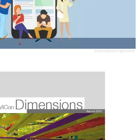
©iStockphoto/Lightcome