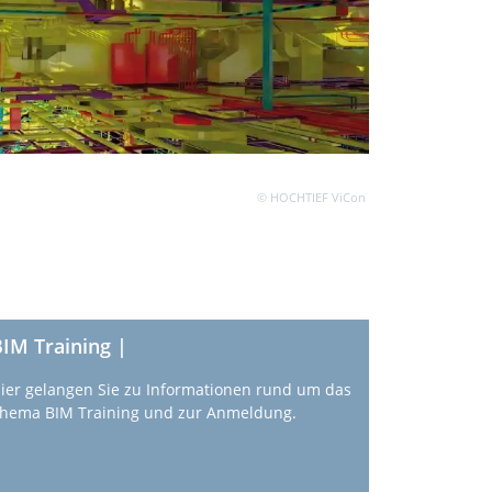
© HOCHTIEF ViCon
IM Training |
ier gelangen Sie zu Informationen rund um das
hema BIM Training und zur Anmeldung.