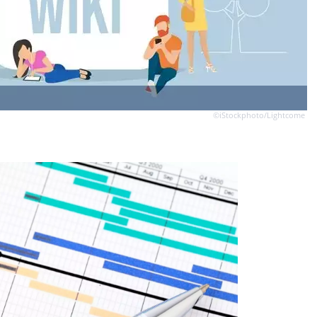
©iStockphoto/Lightcome