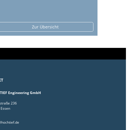
Zur Übersicht
KT
IEF Engineering GmbH
straße 236
 Essen
hochtief.de